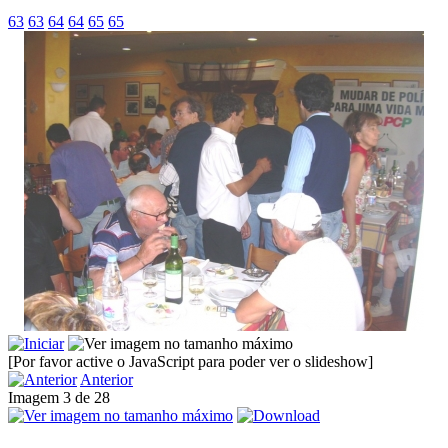
63
63
64
64
65
65
[Por favor active o JavaScript para poder ver o slideshow]
Anterior
Imagem 3 de 28