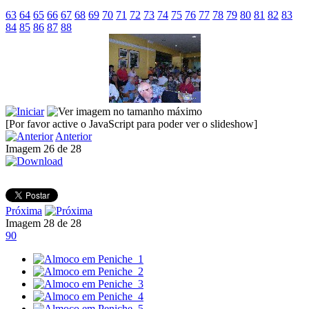
63
64
65
66
67
68
69
70
71
72
73
74
75
76
77
78
79
80
81
82
83
84
85
86
87
88
[Por favor active o JavaScript para poder ver o slideshow]
Anterior
Imagem 26 de 28
Próxima
Imagem 28 de 28
90