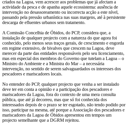
criados na Lagoa, vem acrescer aos problemas que já afectam a
actividade da pesca e de apanha aquele ecossistema: ausência de
intervenção no desassoreamento ou incorrecta acção a este nível,
passando pela pressão urbanística nas suas margens, até à persistente
descarga de efluentes urbanos sem tratamento.
A Comissão Concelhia de Óbidos, do PCP, considera que, a
instalação de qualquer projecto com a natureza do que agora foi
conhecido, pelo menos seus traços gerais, de crescimento e engorda
em regime extensivo, de bivalves que crescem na Lagoa, deve
merecer da parte das entidades responsáveis pelo seu licenciamento,
mas em especial dos membros do Governo que tutelam a Lagoa – o
Ministro do Ambiente e a Ministra do Mar – a necessária
intervenção, no sentido de serem salvaguardados os interesses dos
pescadores e mariscadores locais.
No entender do PCP, qualquer projecto que venha a ser instalado
deve ter em conta a opinião e a participação dos pescadores e
mariscadores da Lagoa, fora do contexto de uma mera consulta
pública, que até já decorreu, mas que só foi conhecida dos
interessados depois de o prazo se ter esgotado, não tendo podido por
isso, participar na mesma, até porque a Associação dos pescadores e
mariscadores da Lagoa de Óbidos apresentou em tempos um
projecto semelhante que a DGRM rejeitou.